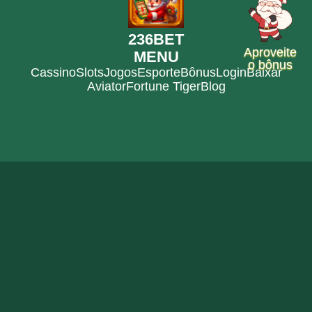
236BET
Aproveite
MENU
o bônus
Cassino
Slots
Jogos
Esporte
Bônus
Login
Baixar
Aviator
Fortune Tiger
Blog
BÔNUS DE 100
+ 75
Direitos Autorais ©
2026